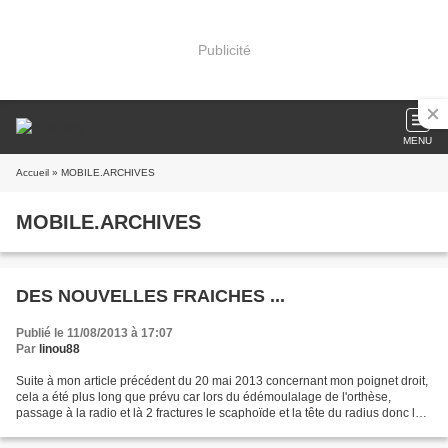
Publicité
MENU
Accueil
» MOBILE.ARCHIVES
MOBILE.ARCHIVES
DES NOUVELLES FRAICHES ...
Publié le 11/08/2013 à 17:07
Par
linou88
Suite à mon article précédent du 20 mai 2013 concernant mon poignet droit,
cela a été plus long que prévu car lors du édémoulalage de l'orthèse,
passage à la radio et là 2 fractures le scaphoïde et la tête du radius donc le
bras et la main complète plâtrée...