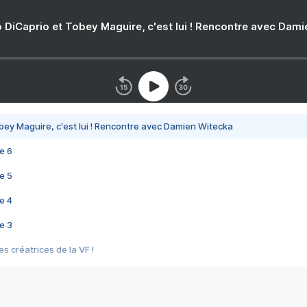
 DiCaprio et Tobey Maguire, c'est lui ! Rencontre avec Dam
bey Maguire, c'est lui ! Rencontre avec Damien Witecka
e 6
e 5
e 4
e 3
s créatrices de la VF !
e 2
e 1